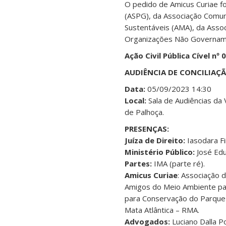
O pedido de Amicus Curiae f
(ASPG), da Associação Comun
Sustentáveis (AMA), da Asso
Organizações Não Governament
Ação Civil Pública Cível n
AUDIÊNCIA DE CONCILIAÇ
Data:
05/09/2023 14:30
Local:
Sala de Audiências da 
de Palhoça.
PRESENÇAS:
Juíza de Direito:
Iasodara F
Ministério Público:
José Edu
Partes:
IMA (parte ré).
Amicus Curiae
: Associação 
Amigos do Meio Ambiente par
para Conservação do Parque
Mata Atlântica – RMA.
Advogados:
Luciano Dalla P