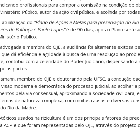
 indicando profissionais para compor a comissão na condição de 
istério Público, autor da ação civil pública, e acolhida por todas
e atualização do
“Plano de Ações e Metas para preservação do Rio
pios de Palhoça e Paulo Lopes”
é de 90 dias, após o Plano será s
inistério Público.
, advogada e membra do OJE, a audiência foi altamente exitosa p
, que dá eficiência e agilidade à busca de uma resolução ao probl
, contribui com a celeridade do Poder Judiciário, dispensando a
 pelas partes.
smann, membro do OJE e doutorando pela UFSC, a condução dad
a visão moderna e democrática do processo judicial, ao acolher a 
entos pela via consensual, aproximando a sociedade civil para, 
oblemas de natureza complexa, com muitas causas e diversas co
do Rio da Madre.
otóxicos usados na rizicultura é um dos principais fatores de pr
a ACP e que foram representadas pelo OJE, através do projeto 