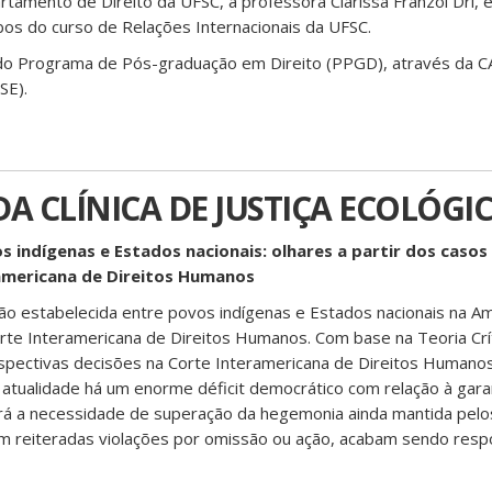
rtamento de Direito da UFSC, a professora Clarissa Franzoi Dri, 
bos do curso de Relações Internacionais da UFSC.
do Programa de Pós-graduação em Direito (PPGD), através da
SE).
DA CLÍNICA DE JUSTIÇA ECOLÓGI
os indígenas e Estados nacionais: olhares a partir dos caso
americana de Direitos Humanos
ão estabelecida entre povos indígenas e Estados nacionais na Am
rte Interamericana de Direitos Humanos. Com base na Teoria Crít
pectivas decisões na Corte Interamericana de Direitos Humano
 atualidade há um enorme déficit democrático com relação à garan
rá a necessidade de superação da hegemonia ainda mantida pel
em reiteradas violações por omissão ou ação, acabam sendo resp