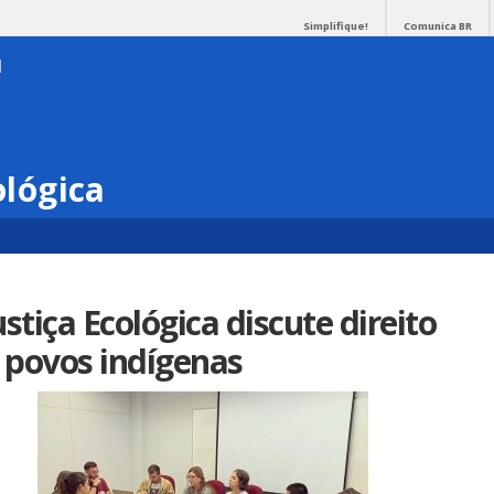
Simplifique!
Comunica BR
ológica
stiça Ecológica discute direito
e povos indígenas