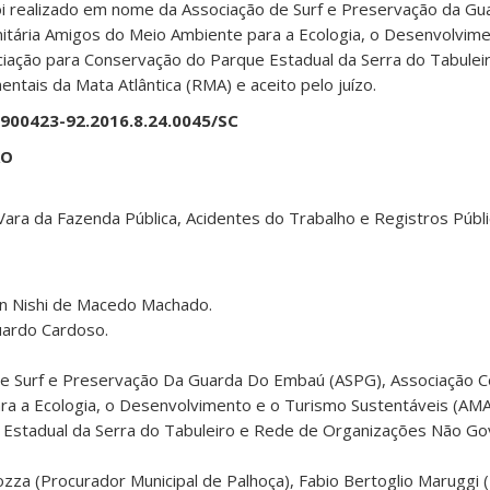
oi realizado em nome da Associação de Surf e Preservação da G
itária Amigos do Meio Ambiente para a Ecologia, o Desenvolvim
ciação para Conservação do Parque Estadual da Serra do Tabulei
ais da Mata Atlântica (RMA) e aceito pelo juízo.
º 0900423-92.2016.8.24.0045/SC
ÃO
Vara da Fazenda Pública, Acidentes do Trabalho e Registros Púb
in Nishi de Macedo Machado.
ardo Cardoso.
de Surf e Preservação Da Guarda Do Embaú (ASPG), Associação C
a a Ecologia, o Desenvolvimento e o Turismo Sustentáveis (AMA
 Estadual da Serra do Tabuleiro e Rede de Organizações Não G
ozza (Procurador Municipal de Palhoça), Fabio Bertoglio Maruggi 