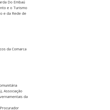
uarda Do Embaú
ento e o Turismo
ro e da Rede de
licos da Comarca
omunitária
), Associação
overnamentais da
(Procurador