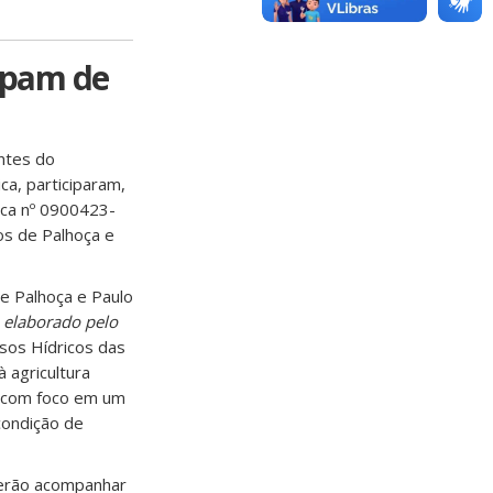
cipam de
ntes do
ca, participaram,
lica nº 0900423-
os de Palhoça e
de Palhoça e Paulo
 elaborado pelo
rsos Hídricos das
 agricultura
, com foco em um
condição de
erão acompanhar