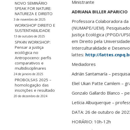
Ministrante
NOVO SEMINÁRIO
SPEAK FOR NATURE:
ADRIANA BILLER APARICIO
NATUREZA E DIREITO
3 de novembro de 2025
Professora Colaboradora da 
WORKSHOP DIREITO E
(NUMAPE/UEM). Pesquisadora 
SUSTENTABILIDADE
Justiça Ecológica (PPGD/UFSC
13 de outubro de 2025
em Direito pela Universidad
SPK4N WORKSHOP:
Pensar a justiça
Interculturalidade e Desenvol
ecológica no
lattes:
http://lattes.cnpq
Antropoceno: perfis
comparativos e
Mediadores
multidisciplinares
Adrián Santamaría – pesquis
24 de janeiro de 2025
PROBOLSAS 2025 –
Eliel Ukan Patte Camlem – g
homologação das
inscrições e resultado
Gonzalo Gallardo Blanco – p
20 de dezembro de 2024
Letícia Albuquerque – profes
DATA: 26 de outubro de 202
HORÁRIO: 10h-12h