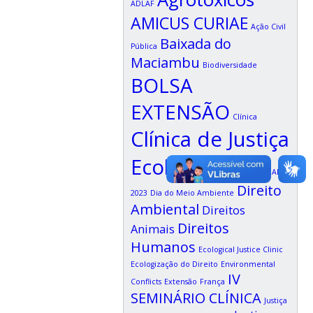
ADLAF
AMICUS CURIAE
Ação Civil
Baixada do
Pública
Maciambu
Biodiversidade
BOLSA
EXTENSÃO
Clínica
Clínica de Justiça
Ecológica
Congresso ADALF
Direito
2023
Dia do Meio Ambiente
Ambiental
Direitos
Direitos
Animais
Humanos
Ecological Justice Clinic
Ecologização do Direito
Environmental
IV
Conflicts
Extensão
França
SEMINÁRIO CLÍNICA
Justiça