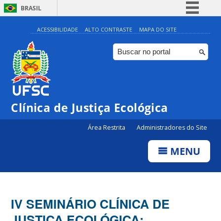
BRASIL
Simplifique!
ACESSIBILIDADE
ALTO CONTRASTE
MAPA DO SITE
Comunica BR
Participe
Acesso à informação
Legislação
Clínica de Justiça Ecológica
Canais
Área Restrita
Administradores do Site
MENU
IV SEMINÁRIO CLÍNICA DE
JUSTIÇA ECOLÓGICA: