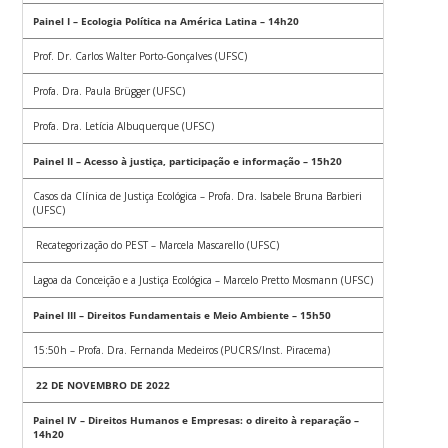
Painel I – Ecologia Política na América Latina – 14h20
Prof. Dr. Carlos Walter Porto-Gonçalves (UFSC)
Profa. Dra. Paula Brügger (UFSC)
Profa. Dra. Letícia Albuquerque (UFSC)
Painel II – Acesso à justiça, participação e informação – 15h20
Casos da Clínica de Justiça Ecológica – Profa. Dra. Isabele Bruna Barbieri
(UFSC)
Recategorização do PEST – Marcela Mascarello (UFSC)
Lagoa da Conceição e a Justiça Ecológica – Marcelo Pretto Mosmann (UFSC)
Painel III – Direitos Fundamentais e Meio Ambiente – 15h50
15:50h – Profa. Dra. Fernanda Medeiros (PUCRS/Inst. Piracema)
22 DE NOVEMBRO DE 2022
Painel IV – Direitos Humanos e Empresas: o direito à reparação –
14h20