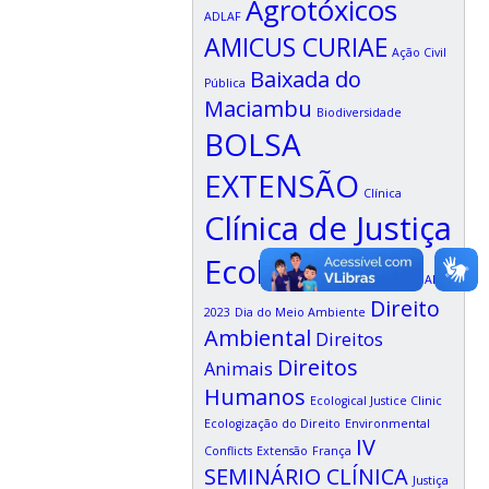
Agrotóxicos
ADLAF
AMICUS CURIAE
Ação Civil
Baixada do
Pública
Maciambu
Biodiversidade
BOLSA
EXTENSÃO
Clínica
Clínica de Justiça
Ecológica
Congresso ADALF
Direito
2023
Dia do Meio Ambiente
Ambiental
Direitos
Direitos
Animais
Humanos
Ecological Justice Clinic
Ecologização do Direito
Environmental
IV
Conflicts
Extensão
França
SEMINÁRIO CLÍNICA
Justiça