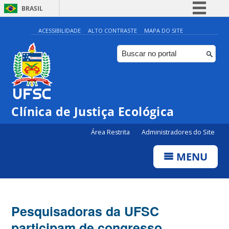
BRASIL
Simplifique!
ACESSIBILIDADE
ALTO CONTRASTE
MAPA DO SITE
Comunica BR
Participe
Acesso à informação
Legislação
Clínica de Justiça Ecológica
Canais
Área Restrita
Administradores do Site
MENU
Pesquisadoras da UFSC
participam de congresso