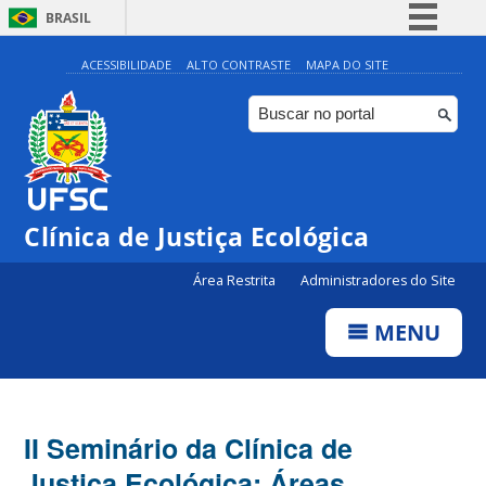
BRASIL
Simplifique!
ACESSIBILIDADE
ALTO CONTRASTE
MAPA DO SITE
Comunica BR
Participe
Acesso à informação
Legislação
Clínica de Justiça Ecológica
Canais
Área Restrita
Administradores do Site
MENU
II Seminário da Clínica de
Justiça Ecológica: Áreas