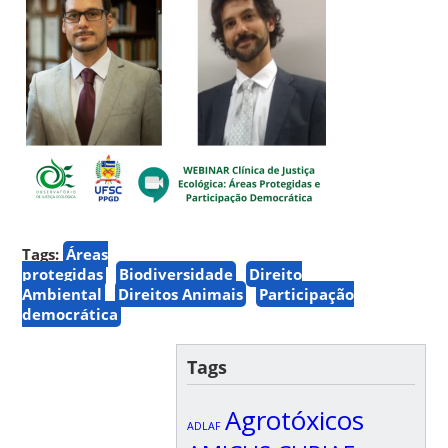
Tags:
Áreas
protegidas
Biodiversidade
Direito
Ambiental
Direitos Animais
Participação
democrática
Tags
Agrotóxicos
ADLAF