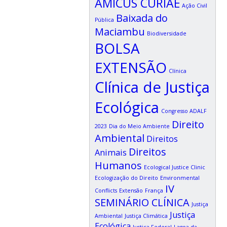
AMICUS CURIAE
Ação Civil
Baixada do
Pública
Maciambu
Biodiversidade
BOLSA
EXTENSÃO
Clínica
Clínica de Justiça
Ecológica
Congresso ADALF
Direito
2023
Dia do Meio Ambiente
Ambiental
Direitos
Direitos
Animais
Humanos
Ecological Justice Clinic
Ecologização do Direito
Environmental
IV
Conflicts
Extensão
França
SEMINÁRIO CLÍNICA
Justiça
Justiça
Ambiental
Justiça Climática
Ecológica
Justiça Federal
Lagoa da