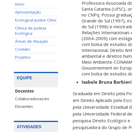
Professora Associada do
Início
Santa Catarina (UFSC), o
Apresentação
no CNPq. Possui graduação
Ecological Justice Clinic
Grande do Sul (1997), e
do Sul (1998) e mestrad
Clínica de Justicia
Relações Internacionais 
Ecológica
(2004-2009) com estágio
Áreas de Atuação
com bolsa de estudos da
Contato
Internacional, Direito A
ambiental e direitos hu
Projetos
Meio Ambiente-CONAMA (
Gouvernement en Europe)
com bolsa de estudos d
EQUIPE
Isabele Bruna Barbieri
Docentes
Graduada em Direito pela Pon
Colaboradoras/es
em Direito Aplicado pela Es
Discentes
pela Universidade Estadual d
pela Universidade Federal de
pesquisa Direito Ecológico 
pesquisadora do Grupo de Pe
ATIVIDADES