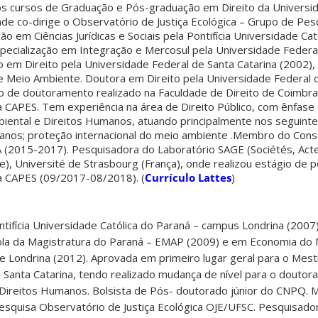
s cursos de Graduação e Pós-graduação em Direito da Universi
nde co-dirige o Observatório de Justiça Ecológica – Grupo de Pe
 em Ciências Jurídicas e Sociais pela Pontifícia Universidade Cat
specialização em Integração e Mercosul pela Universidade Federa
o em Direito pela Universidade Federal de Santa Catarina (2002)
e Meio Ambiente. Doutora em Direito pela Universidade Federal 
 de doutoramento realizado na Faculdade de Direito de Coimbra,
 CAPES. Tem experiência na área de Direito Público, com ênfase
mbiental e Direitos Humanos, atuando principalmente nos seguinte
manos; proteção internacional do meio ambiente .Membro do Cons
2015-2017). Pesquisadora do Laboratório SAGE (Sociétés, Acte
, Université de Strasbourg (França), onde realizou estágio de 
a CAPES (09/2017-08/2018). (
Currículo Lattes
)
tifícia Universidade Católica do Paraná – campus Londrina (200
cola da Magistratura do Paraná – EMAP (2009) e em Economia do
e Londrina (2012). Aprovada em primeiro lugar geral para o Mes
 Santa Catarina, tendo realizado mudança de nível para o doutor
e Direitos Humanos. Bolsista de Pós- doutorado júnior do CNPQ.
squisa Observatório de Justiça Ecológica OJE/UFSC. Pesquisado