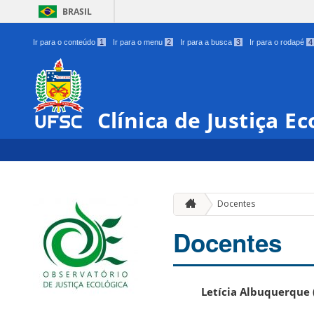
BRASIL
Ir para o conteúdo
1
Ir para o menu
2
Ir para a busca
3
Ir para o rodapé
4
Clínica de Justiça Ec
Docentes
Docentes
Letícia Albuquerque (