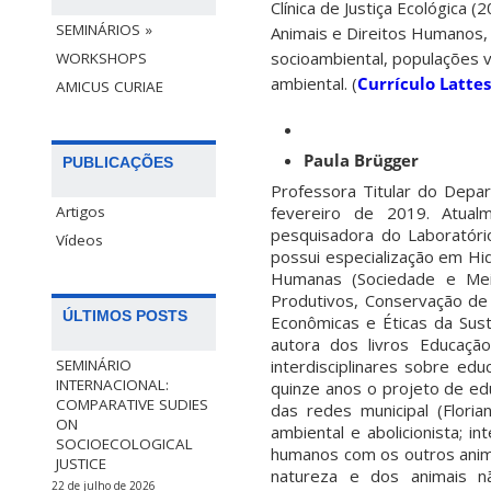
Clínica de Justiça Ecológica 
SEMINÁRIOS »
Animais e Direitos Humanos, 
socioambiental, populações vu
WORKSHOPS
ambiental. (
Currículo Lattes
AMICUS CURIAE
Paula Brügger
PUBLICAÇÕES
Professora Titular do Depar
fevereiro de 2019. Atual
Artigos
pesquisadora do Laboratório
Vídeos
possui especialização em Hi
Humanas (Sociedade e Meio 
Produtivos, Conservação de
ÚLTIMOS POSTS
Econômicas e Éticas da Sust
autora dos livros Educaçã
interdisciplinares sobre ed
SEMINÁRIO
INTERNACIONAL:
quinze anos o projeto de ed
COMPARATIVE SUDIES
das redes municipal (Floria
ON
ambiental e abolicionista; i
SOCIOECOLOGICAL
humanos com os outros anim
JUSTICE
natureza e dos animais n
22 de julho de 2026