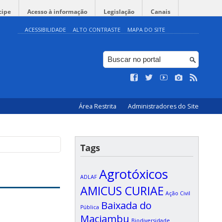
cipe
Acesso à informação
Legislação
Canais
ACESSIBILIDADE
ALTO CONTRASTE
MAPA DO SITE
Área Restrita
Administradores do Site
Tags
Agrotóxicos
ADLAF
AMICUS CURIAE
Ação Civil
Baixada do
Pública
Maciambu
Biodiversidade