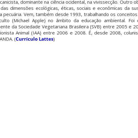
anicista, dominante na ciência ocidental, na vivissecção. Outro
 das dimensões ecológicas, éticas, sociais e econômicas da su
a pecuária. Vem, também desde 1993, trabalhando os conceito
 oculto (Michael Apple) no âmbito da educação ambiental. Fo
te da Sociedade Vegetariana Brasileira (SVB) entre 2005 e 20
cionista Animal (IAA) entre 2006 e 2008. É, desde 2008, coluni
 ANDA. (
Currículo Lattes
)