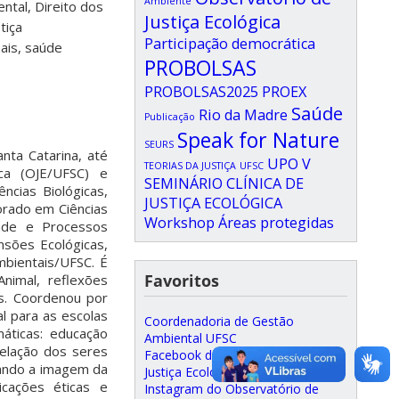
Ambiente
ental, Direito dos
Justiça Ecológica
tiça
Participação democrática
mais, saúde
PROBOLSAS
PROBOLSAS2025
PROEX
Saúde
Rio da Madre
Publicação
Speak for Nature
SEURS
nta Catarina, até
UPO
V
TEORIAS DA JUSTIÇA
UFSC
ca (OJE/UFSC) e
SEMINÁRIO CLÍNICA DE
ncias Biológicas,
JUSTIÇA ECOLÓGICA
orado em Ciências
Workshop
Áreas protegidas
dade e Processos
sões Ecológicas,
mbientais/UFSC. É
Favoritos
nimal, reflexões
as. Coordenou por
l para as escolas
Coordenadoria de Gestão
máticas: educação
Ambiental UFSC
 relação dos seres
Facebook do Observatório de
ando a imagem da
Justiça Ecológica
cações éticas e
Instagram do Observatório de