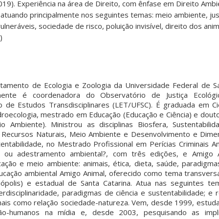
(2019). Experiência na área de Direito, com ênfase em Direito Ambi
atuando principalmente nos seguintes temas: meio ambiente, jus
lneráveis, sociedade de risco, poluição invisível, direito dos ani
)
tamento de Ecologia e Zoologia da Universidade Federal de Sa
mente é coordenadora do Observatório de Justiça Ecológi
 de Estudos Transdisciplinares (LET/UFSC). É graduada em Ciê
droecologia, mestrado em Educação (Educação e Ciência) e dout
Ambiente). Ministrou as disciplinas Biosfera, Sustentabili
 Recursos Naturais, Meio Ambiente e Desenvolvimento e Dimen
entabilidade, no Mestrado Profissional em Perícias Criminais A
o ou adestramento ambiental?, com três edições, e Amigo A
ucação e meio ambiente: animais, ética, dieta, saúde, paradigm
ucação ambiental Amigo Animal, oferecido como tema transversa
nópolis) e estadual de Santa Catarina. Atua nas seguintes te
nterdisciplinaridade, paradigmas de ciência e sustentabilidade; e
ais como relação sociedade-natureza. Vem, desde 1999, estud
ão-humanos na mídia e, desde 2003, pesquisando as impli