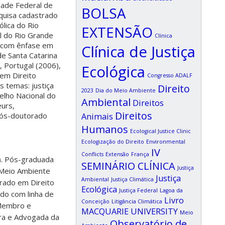
dade Federal de
BOLSA
squisa cadastrado
ólica do Rio
EXTENSÃO
l do Rio Grande
Clínica
, com ênfase em
Clínica de Justiça
de Santa Catarina
 Portugal (2006),
Ecológica
 em Direito
Congresso ADALF
s temas: justiça
Direito
2023
Dia do Meio Ambiente
elho Nacional do
Ambiental
Direitos
urs,
Direitos
pós-doutorado
Animais
Humanos
Ecological Justice Clinic
Ecologização do Direito
Environmental
IV
Conflicts
Extensão
França
7). Pós-graduada
SEMINÁRIO CLÍNICA
Justiça
 Meio Ambiente
Justiça
Ambiental
Justiça Climática
trado em Direito
Ecológica
Justiça Federal
Lagoa da
ado com linha de
Livro
Conceição
Litigância Climática
 Membro e
MACQUARIE UNIVERSITY
Meio
ra e Advogada da
Observatório de