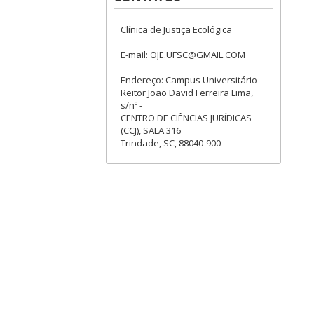
Clínica de Justiça Ecológica
E-mail: OJE.UFSC@GMAIL.COM
Endereço: Campus Universitário
Reitor João David Ferreira Lima,
s/nº -
CENTRO DE CIÊNCIAS JURÍDICAS
(CCJ), SALA 316
Trindade, SC, 88040-900