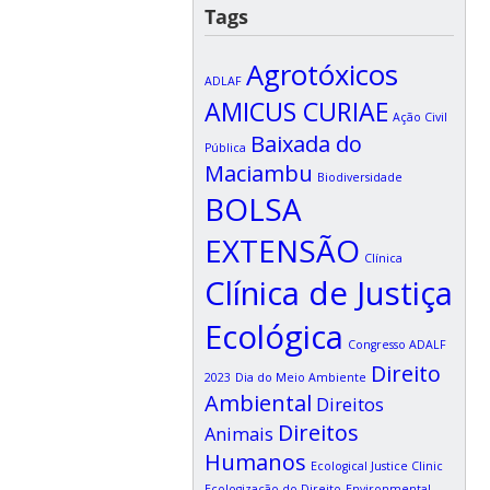
Tags
Agrotóxicos
ADLAF
AMICUS CURIAE
Ação Civil
Baixada do
Pública
Maciambu
Biodiversidade
BOLSA
EXTENSÃO
Clínica
Clínica de Justiça
Ecológica
Congresso ADALF
Direito
2023
Dia do Meio Ambiente
Ambiental
Direitos
Direitos
Animais
Humanos
Ecological Justice Clinic
Ecologização do Direito
Environmental