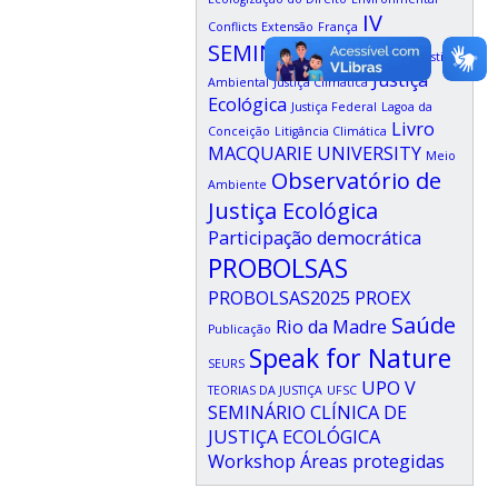
IV
Conflicts
Extensão
França
SEMINÁRIO CLÍNICA
Justiça
Justiça
Ambiental
Justiça Climática
Ecológica
Justiça Federal
Lagoa da
Livro
Conceição
Litigância Climática
MACQUARIE UNIVERSITY
Meio
Observatório de
Ambiente
Justiça Ecológica
Participação democrática
PROBOLSAS
PROBOLSAS2025
PROEX
Saúde
Rio da Madre
Publicação
Speak for Nature
SEURS
UPO
V
TEORIAS DA JUSTIÇA
UFSC
SEMINÁRIO CLÍNICA DE
JUSTIÇA ECOLÓGICA
Workshop
Áreas protegidas