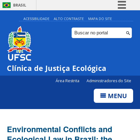
BRASIL
Simplifique!
ACESSIBILIDADE
ALTO CONTRASTE
MAPA DO SITE
Comunica BR
Participe
Acesso à informação
Legislação
Clínica de Justiça Ecológica
Canais
Área Restrita
Administradores do Site
MENU
Environmental Conflicts and
Ecological Law in Brazil: the