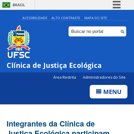
BRASIL
Simplifique!
ACESSIBILIDADE
ALTO CONTRASTE
MAPA DO SITE
Comunica BR
Participe
Acesso à informação
Legislação
Clínica de Justiça Ecológica
Canais
Área Restrita
Administradores do Site
MENU
Integrantes da Clínica de
Justiça Ecológica participam