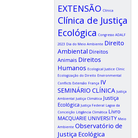
EXTENSÃO
Clínica
Clínica de Justiça
Ecológica
Congresso ADALF
Direito
2023
Dia do Meio Ambiente
Ambiental
Direitos
Direitos
Animais
Humanos
Ecological Justice Clinic
Ecologização do Direito
Environmental
IV
Conflicts
Extensão
França
SEMINÁRIO CLÍNICA
Justiça
Justiça
Ambiental
Justiça Climática
Ecológica
Justiça Federal
Lagoa da
Livro
Conceição
Litigância Climática
MACQUARIE UNIVERSITY
Meio
Observatório de
Ambiente
Justiça Ecológica