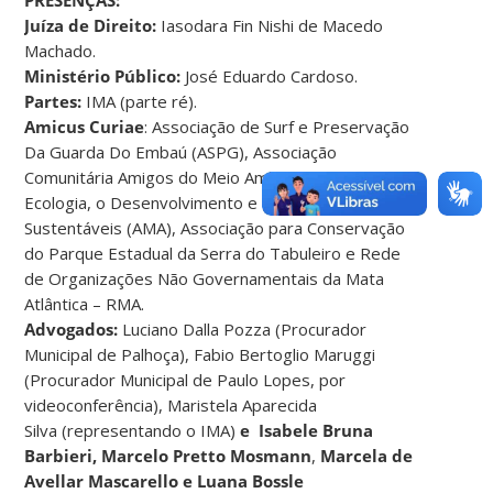
Juíza de Direito:
Iasodara Fin Nishi de Macedo
Machado.
Ministério Público:
José Eduardo Cardoso.
Partes:
IMA (parte ré).
Amicus Curiae
: Associação de Surf e Preservação
Da Guarda Do Embaú (ASPG), Associação
Comunitária Amigos do Meio Ambiente para a
Ecologia, o Desenvolvimento e o Turismo
Sustentáveis (AMA), Associação para Conservação
do Parque Estadual da Serra do Tabuleiro e Rede
de Organizações Não Governamentais da Mata
Atlântica – RMA.
Advogados:
Luciano Dalla Pozza (Procurador
Municipal de Palhoça), Fabio Bertoglio Maruggi
(Procurador Municipal de Paulo Lopes, por
videoconferência), Maristela Aparecida
Silva (representando o IMA)
e Isabele Bruna
Barbieri, Marcelo Pretto Mosmann
,
Marcela de
Avellar Mascarello e Luana Bossle