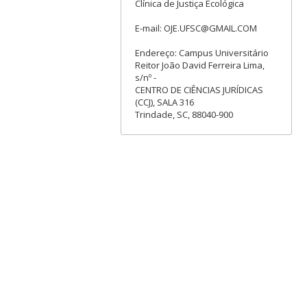
Clínica de Justiça Ecológica
E-mail: OJE.UFSC@GMAIL.COM
Endereço: Campus Universitário
Reitor João David Ferreira Lima,
s/nº -
CENTRO DE CIÊNCIAS JURÍDICAS
(CCJ), SALA 316
Trindade, SC, 88040-900