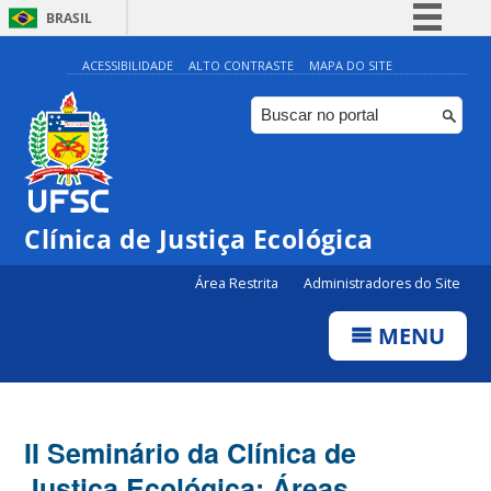
BRASIL
Simplifique!
ACESSIBILIDADE
ALTO CONTRASTE
MAPA DO SITE
Comunica BR
Participe
Acesso à informação
Legislação
Clínica de Justiça Ecológica
Canais
Área Restrita
Administradores do Site
MENU
II Seminário da Clínica de
Justiça Ecológica: Áreas