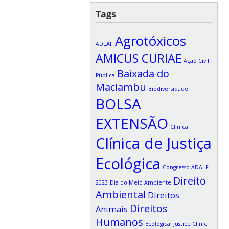
Tags
Agrotóxicos
ADLAF
AMICUS CURIAE
Ação Civil
Baixada do
Pública
Maciambu
Biodiversidade
BOLSA
EXTENSÃO
Clínica
Clínica de Justiça
Ecológica
Congresso ADALF
Direito
2023
Dia do Meio Ambiente
Ambiental
Direitos
Direitos
Animais
Humanos
Ecological Justice Clinic