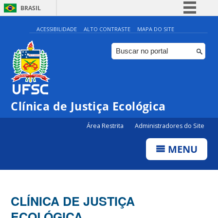
BRASIL
Simplifique!
ACESSIBILIDADE
ALTO CONTRASTE
MAPA DO SITE
Comunica BR
Participe
Acesso à informação
Legislação
Clínica de Justiça Ecológica
Canais
Área Restrita
Administradores do Site
MENU
CLÍNICA DE JUSTIÇA
ECOLÓGICA