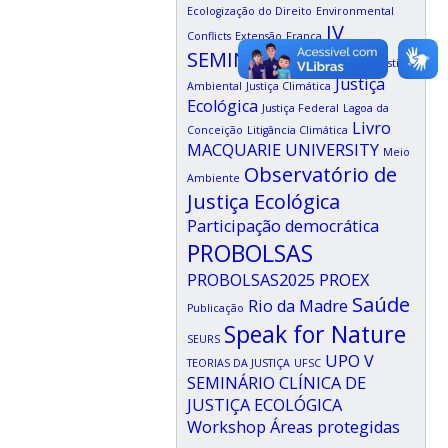
Ecologização do Direito
Environmental
IV
Conflicts
Extensão
França
SEMINÁRIO CLÍNICA
Justiça
Justiça
Ambiental
Justiça Climática
Ecológica
Justiça Federal
Lagoa da
Livro
Conceição
Litigância Climática
MACQUARIE UNIVERSITY
Meio
Observatório de
Ambiente
Justiça Ecológica
Participação democrática
PROBOLSAS
PROBOLSAS2025
PROEX
Saúde
Rio da Madre
Publicação
Speak for Nature
SEURS
UPO
V
TEORIAS DA JUSTIÇA
UFSC
SEMINÁRIO CLÍNICA DE
JUSTIÇA ECOLÓGICA
Workshop
Áreas protegidas