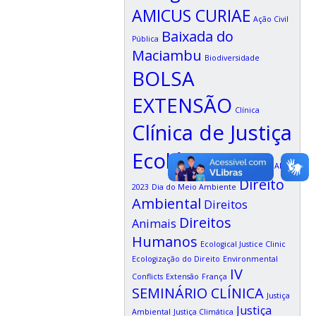
AMICUS CURIAE
Ação Civil
Baixada do
Pública
Maciambu
Biodiversidade
BOLSA
EXTENSÃO
Clínica
Clínica de Justiça
Ecológica
Congresso ADALF
Direito
2023
Dia do Meio Ambiente
Ambiental
Direitos
Direitos
Animais
Humanos
Ecological Justice Clinic
Ecologização do Direito
Environmental
IV
Conflicts
Extensão
França
SEMINÁRIO CLÍNICA
Justiça
Justiça
Ambiental
Justiça Climática