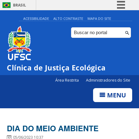
BRASIL
Simplifique!
ACESSIBILIDADE
ALTO CONTRASTE
MAPA DO SITE
Comunica BR
Participe
Acesso à informação
Legislação
Clínica de Justiça Ecológica
Canais
Área Restrita
Administradores do Site
MENU
DIA DO MEIO AMBIENTE
05/06/2023 10:37