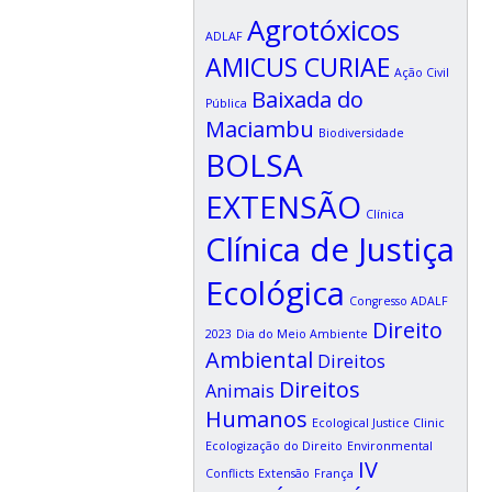
Agrotóxicos
ADLAF
AMICUS CURIAE
Ação Civil
Baixada do
Pública
Maciambu
Biodiversidade
BOLSA
EXTENSÃO
Clínica
Clínica de Justiça
Ecológica
Congresso ADALF
Direito
2023
Dia do Meio Ambiente
Ambiental
Direitos
Direitos
Animais
Humanos
Ecological Justice Clinic
Ecologização do Direito
Environmental
IV
Conflicts
Extensão
França