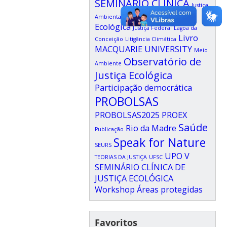
SEMINÁRIO CLÍNICA
Justiça
Justiça
Ambiental
Justiça Climática
Ecológica
Justiça Federal
Lagoa da
Livro
Conceição
Litigância Climática
MACQUARIE UNIVERSITY
Meio
Observatório de
Ambiente
Justiça Ecológica
Participação democrática
PROBOLSAS
PROBOLSAS2025
PROEX
Saúde
Rio da Madre
Publicação
Speak for Nature
SEURS
UPO
V
TEORIAS DA JUSTIÇA
UFSC
SEMINÁRIO CLÍNICA DE
JUSTIÇA ECOLÓGICA
Workshop
Áreas protegidas
Favoritos