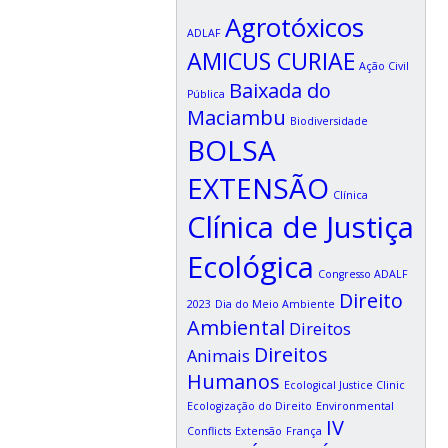
Agrotóxicos
ADLAF
AMICUS CURIAE
Ação Civil
Baixada do
Pública
Maciambu
Biodiversidade
BOLSA
EXTENSÃO
Clínica
Clínica de Justiça
Ecológica
Congresso ADALF
Direito
2023
Dia do Meio Ambiente
Ambiental
Direitos
Direitos
Animais
Humanos
Ecological Justice Clinic
Ecologização do Direito
Environmental
IV
Conflicts
Extensão
França