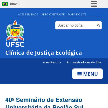
BRASIL
Simplifique!
ACESSIBILIDADE
ALTO CONTRASTE
MAPA DO SITE
Comunica BR
Participe
Acesso à informação
Legislação
Clínica de Justiça Ecológica
Canais
Área Restrita
Administradores do Site
MENU
40º Seminário de Extensão
Universitária da Região Sul