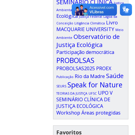
SEMINÁRIO CLÍNICA
Justiça
Justiça
Ambiental
Justiça Climática
Ecológica
Justiça Federal
Lagoa da
Livro
Conceição
Litigância Climática
MACQUARIE UNIVERSITY
Meio
Observatório de
Ambiente
Justiça Ecológica
Participação democrática
PROBOLSAS
PROBOLSAS2025
PROEX
Saúde
Rio da Madre
Publicação
Speak for Nature
SEURS
UPO
V
TEORIAS DA JUSTIÇA
UFSC
SEMINÁRIO CLÍNICA DE
JUSTIÇA ECOLÓGICA
Workshop
Áreas protegidas
Favoritos