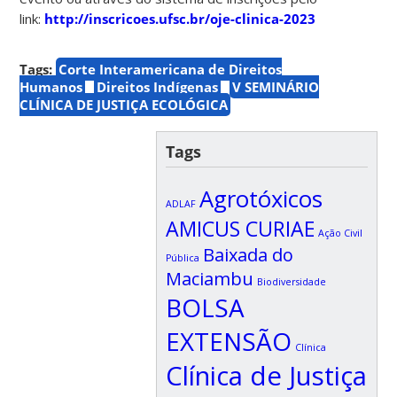
link:
http://inscricoes.ufsc.br/oje-clinica-2023
Tags:
Corte Interamericana de Direitos
Humanos
Direitos Indígenas
V SEMINÁRIO
CLÍNICA DE JUSTIÇA ECOLÓGICA
Tags
Agrotóxicos
ADLAF
AMICUS CURIAE
Ação Civil
Baixada do
Pública
Maciambu
Biodiversidade
BOLSA
EXTENSÃO
Clínica
Clínica de Justiça