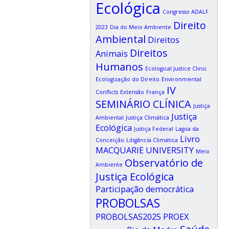
Ecológica
Congresso ADALF
Direito
2023
Dia do Meio Ambiente
Ambiental
Direitos
Direitos
Animais
Humanos
Ecological Justice Clinic
Ecologização do Direito
Environmental
IV
Conflicts
Extensão
França
SEMINÁRIO CLÍNICA
Justiça
Justiça
Ambiental
Justiça Climática
Ecológica
Justiça Federal
Lagoa da
Livro
Conceição
Litigância Climática
MACQUARIE UNIVERSITY
Meio
Observatório de
Ambiente
Justiça Ecológica
Participação democrática
PROBOLSAS
PROBOLSAS2025
PROEX