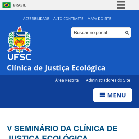
BRASIL
Simplifique!
ACESSIBILIDADE
ALTO CONTRASTE
MAPA DO SITE
Comunica BR
Participe
Acesso à informação
Legislação
Clínica de Justiça Ecológica
Canais
Área Restrita
Administradores do Site
MENU
V SEMINÁRIO DA CLÍNICA DE
JUSTIÇA ECOLÓGICA