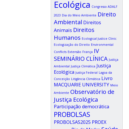
Ecológica
Congresso ADALF
Direito
2023
Dia do Meio Ambiente
Ambiental
Direitos
Direitos
Animais
Humanos
Ecological Justice Clinic
Ecologização do Direito
Environmental
IV
Conflicts
Extensão
França
SEMINÁRIO CLÍNICA
Justiça
Justiça
Ambiental
Justiça Climática
Ecológica
Justiça Federal
Lagoa da
Livro
Conceição
Litigância Climática
MACQUARIE UNIVERSITY
Meio
Observatório de
Ambiente
Justiça Ecológica
Participação democrática
PROBOLSAS
PROBOLSAS2025
PROEX