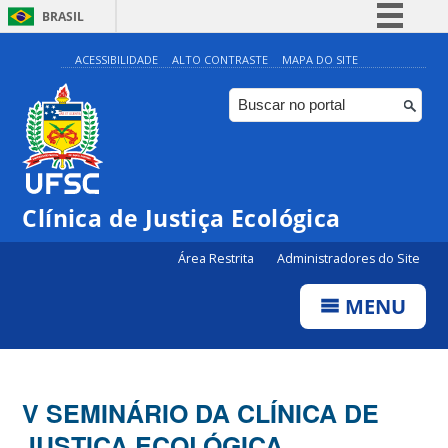
BRASIL
Simplifique!
ACESSIBILIDADE
ALTO CONTRASTE
MAPA DO SITE
Comunica BR
Participe
Acesso à informação
Legislação
Clínica de Justiça Ecológica
Canais
Área Restrita
Administradores do Site
MENU
V SEMINÁRIO DA CLÍNICA DE
JUSTIÇA ECOLÓGICA