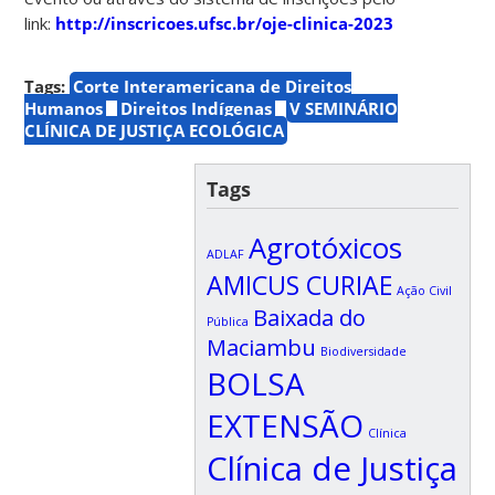
link:
http://inscricoes.ufsc.br/oje-clinica-2023
Tags:
Corte Interamericana de Direitos
Humanos
Direitos Indígenas
V SEMINÁRIO
CLÍNICA DE JUSTIÇA ECOLÓGICA
Tags
Agrotóxicos
ADLAF
AMICUS CURIAE
Ação Civil
Baixada do
Pública
Maciambu
Biodiversidade
BOLSA
EXTENSÃO
Clínica
Clínica de Justiça