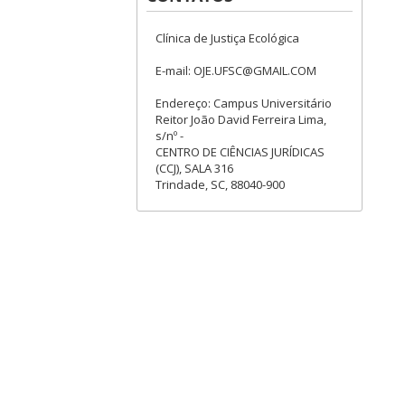
Clínica de Justiça Ecológica
E-mail: OJE.UFSC@GMAIL.COM
Endereço: Campus Universitário
Reitor João David Ferreira Lima,
s/nº -
CENTRO DE CIÊNCIAS JURÍDICAS
(CCJ), SALA 316
Trindade, SC, 88040-900