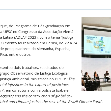
uerque, do Programa de Pós-graduação em
 a UFSC no Congresso da Associação Alemã
a Latina (ADLAF 2023), com o tema “Justiça
. O evento foi realizado em Berlim, de 22 a 24
o de pesquisadores da Alemanha, Espanha,
 Rica, entre outros.
sentou dois trabalhos, resultados de
grupo Observatório de Justiça Ecológica
 Justiça Ambiental, ministrada no PPGD: “
The
al injustices in the export of pesticides
on”
, em co-autoria com a bolsista Isabele
rgency and the construction of global co-
lobal and climate justice: the case of the Brazil Climate Fund
”.