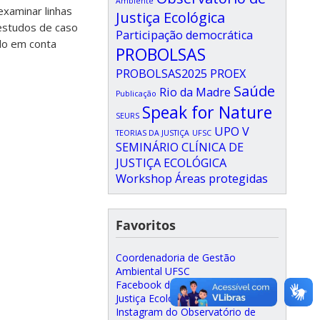
Ambiente
examinar linhas
Justiça Ecológica
r estudos de caso
Participação democrática
ndo em conta
PROBOLSAS
PROBOLSAS2025
PROEX
Saúde
Rio da Madre
Publicação
Speak for Nature
SEURS
UPO
V
TEORIAS DA JUSTIÇA
UFSC
SEMINÁRIO CLÍNICA DE
JUSTIÇA ECOLÓGICA
Workshop
Áreas protegidas
Favoritos
Coordenadoria de Gestão
Ambiental UFSC
Facebook do Observatório de
Justiça Ecológica
Instagram do Observatório de