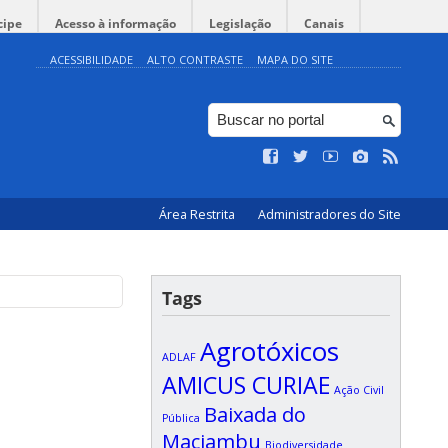
cipe
Acesso à informação
Legislação
Canais
ACESSIBILIDADE
ALTO CONTRASTE
MAPA DO SITE
Área Restrita
Administradores do Site
Tags
Agrotóxicos
ADLAF
AMICUS CURIAE
Ação Civil
Baixada do
Pública
Maciambu
Biodiversidade