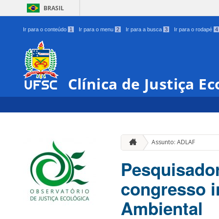
BRASIL
Ir para o conteúdo
1
Ir para o menu
2
Ir para a busca
3
Ir para o rodapé
4
Clínica de Justiça Ec
Assunto: ADLAF
Pesquisador
congresso i
Ambiental