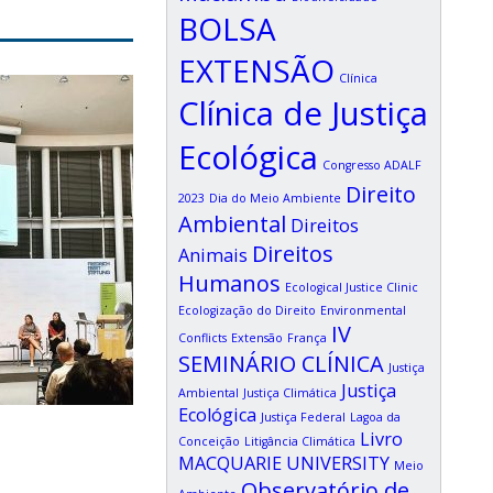
BOLSA
EXTENSÃO
Clínica
Clínica de Justiça
Ecológica
Congresso ADALF
Direito
2023
Dia do Meio Ambiente
Ambiental
Direitos
Direitos
Animais
Humanos
Ecological Justice Clinic
Ecologização do Direito
Environmental
IV
Conflicts
Extensão
França
SEMINÁRIO CLÍNICA
Justiça
Justiça
Ambiental
Justiça Climática
Ecológica
Justiça Federal
Lagoa da
Livro
Conceição
Litigância Climática
MACQUARIE UNIVERSITY
Meio
Observatório de