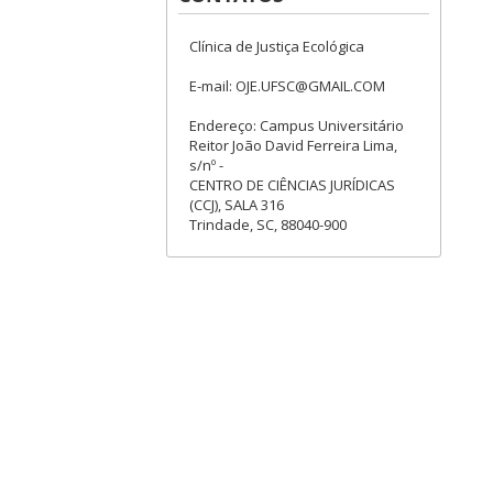
Clínica de Justiça Ecológica
E-mail: OJE.UFSC@GMAIL.COM
Endereço: Campus Universitário
Reitor João David Ferreira Lima,
s/nº -
CENTRO DE CIÊNCIAS JURÍDICAS
(CCJ), SALA 316
Trindade, SC, 88040-900