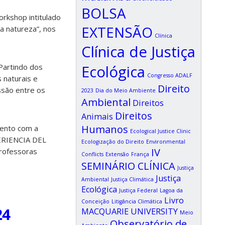
BOLSA
orkshop intitulado
EXTENSÃO
a natureza”, nos
Clínica
Clínica de Justiça
Ecológica
Partindo dos
Congresso ADALF
 naturais e
Direito
ssão entre os
2023
Dia do Meio Ambiente
Ambiental
Direitos
Direitos
Animais
Humanos
evento com a
Ecological Justice Clinic
ERIENCIA DEL
Ecologização do Direito
Environmental
IV
rofessoras
Conflicts
Extensão
França
SEMINÁRIO CLÍNICA
Justiça
Justiça
Ambiental
Justiça Climática
Ecológica
Justiça Federal
Lagoa da
Livro
Conceição
Litigância Climática
24
MACQUARIE UNIVERSITY
Meio
Observatório de