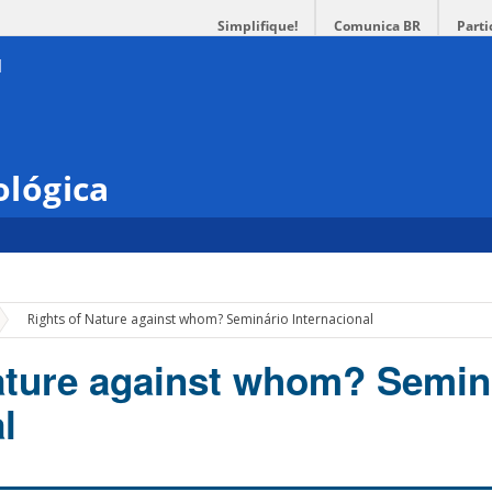
Simplifique!
Comunica BR
Parti
ológica
»
Rights of Nature against whom? Seminário Internacional
ature against whom? Semin
l