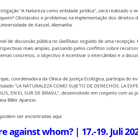
stigação “A Natureza como entidade jurídica”, será realizado o w
a quem? Obstáculos e problemas na implementação dos direitos d
a Universidade de Kassel, Alemanha.
inel de discussão pública no Gießhaus seguido de uma recepção. 
rspectivas mais amplas, passando pelos conflitos sobre recursos
lemas concretos, o objectivo é incentivar o intercâmbio e a discu
que, coordenadora da Clínica de Justiça Ecológica, participa do 
intitulado “LA NATURALEZA COMO SUJETO DE DERECHOS: LA EXP
S, EN EL SUR DE BRASIL”, desenvolvido em conjunto com as p
na Biller Aparicio.
 podem ser encontradas aqui:
e against whom? | 17.-19. Juli 20