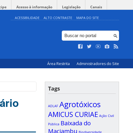
cipe
Acesso à informação
Legislação
Canais
ACESSIBILIDADE
ALTO CONTRASTE
MAPA DO SITE
Área Restrita
Administradores do Site
Tags
ário
Agrotóxicos
ADLAF
AMICUS CURIAE
Ação Civil
Baixada do
Pública
Maciambu
Biodiversidade