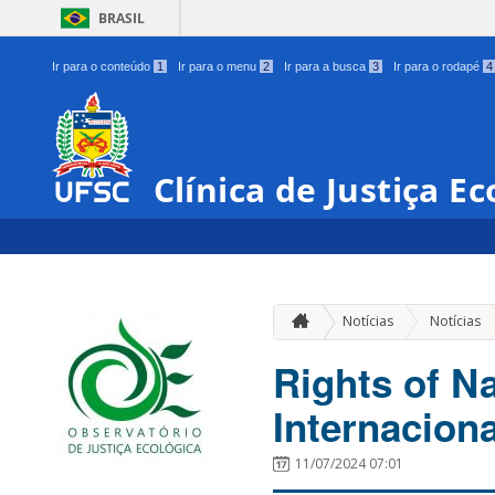
BRASIL
Ir para o conteúdo
1
Ir para o menu
2
Ir para a busca
3
Ir para o rodapé
4
Clínica de Justiça Ec
Notícias
Notícias
Rights of N
Internaciona
11/07/2024 07:01