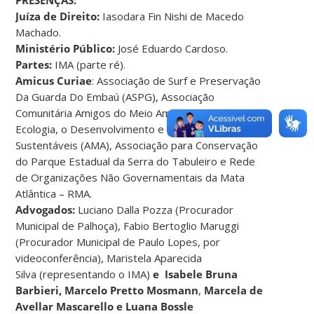
Juíza de Direito:
Iasodara Fin Nishi de Macedo
Machado.
Ministério Público:
José Eduardo Cardoso.
Partes:
IMA (parte ré).
Amicus Curiae
: Associação de Surf e Preservação
Da Guarda Do Embaú (ASPG), Associação
Comunitária Amigos do Meio Ambiente para a
Ecologia, o Desenvolvimento e o Turismo
Sustentáveis (AMA), Associação para Conservação
do Parque Estadual da Serra do Tabuleiro e Rede
de Organizações Não Governamentais da Mata
Atlântica – RMA.
Advogados:
Luciano Dalla Pozza (Procurador
Municipal de Palhoça), Fabio Bertoglio Maruggi
(Procurador Municipal de Paulo Lopes, por
videoconferência), Maristela Aparecida
Silva (representando o IMA)
e Isabele Bruna
Barbieri, Marcelo Pretto Mosmann
,
Marcela de
Avellar Mascarello e Luana Bossle