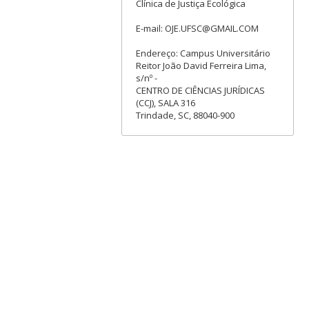
Clínica de Justiça Ecológica
E-mail: OJE.UFSC@GMAIL.COM
Endereço: Campus Universitário
Reitor João David Ferreira Lima,
s/nº -
CENTRO DE CIÊNCIAS JURÍDICAS
(CCJ), SALA 316
Trindade, SC, 88040-900