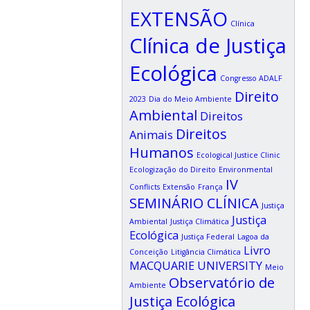
EXTENSÃO
Clínica
Clínica de Justiça
Ecológica
Congresso ADALF
Direito
2023
Dia do Meio Ambiente
Ambiental
Direitos
Direitos
Animais
Humanos
Ecological Justice Clinic
Ecologização do Direito
Environmental
IV
Conflicts
Extensão
França
SEMINÁRIO CLÍNICA
Justiça
Justiça
Ambiental
Justiça Climática
Ecológica
Justiça Federal
Lagoa da
Livro
Conceição
Litigância Climática
MACQUARIE UNIVERSITY
Meio
Observatório de
Ambiente
Justiça Ecológica