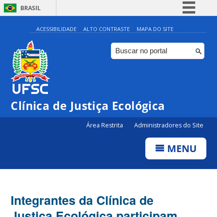
BRASIL
Simplifique!
ACESSIBILIDADE
ALTO CONTRASTE
MAPA DO SITE
Comunica BR
Participe
Acesso à informação
Legislação
Clínica de Justiça Ecológica
Canais
Área Restrita
Administradores do Site
MENU
Integrantes da Clínica de
Justiça Ecológica participam