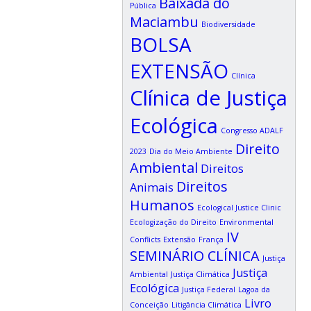
Baixada do
Pública
Maciambu
Biodiversidade
BOLSA
EXTENSÃO
Clínica
Clínica de Justiça
Ecológica
Congresso ADALF
Direito
2023
Dia do Meio Ambiente
Ambiental
Direitos
Direitos
Animais
Humanos
Ecological Justice Clinic
Ecologização do Direito
Environmental
IV
Conflicts
Extensão
França
SEMINÁRIO CLÍNICA
Justiça
Justiça
Ambiental
Justiça Climática
Ecológica
Justiça Federal
Lagoa da
Livro
Conceição
Litigância Climática