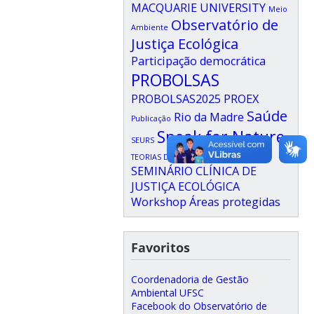
MACQUARIE UNIVERSITY
Meio
Observatório de
Ambiente
Justiça Ecológica
Participação democrática
PROBOLSAS
PROBOLSAS2025
PROEX
Saúde
Rio da Madre
Publicação
Speak for Nature
SEURS
UPO
V
TEORIAS DA JUSTIÇA
UFSC
SEMINÁRIO CLÍNICA DE
JUSTIÇA ECOLÓGICA
Workshop
Áreas protegidas
Favoritos
Coordenadoria de Gestão
Ambiental UFSC
Facebook do Observatório de