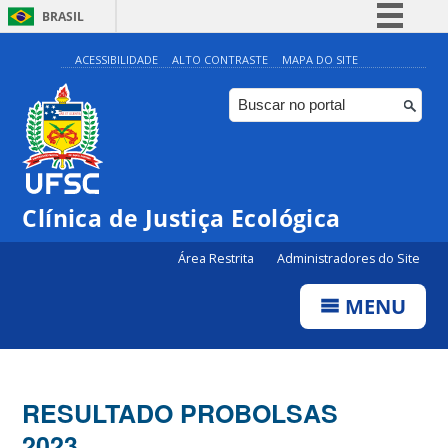
BRASIL
Simplifique!
ACESSIBILIDADE
ALTO CONTRASTE
MAPA DO SITE
Comunica BR
Participe
Acesso à informação
Legislação
Clínica de Justiça Ecológica
Canais
Área Restrita
Administradores do Site
MENU
RESULTADO PROBOLSAS
2023