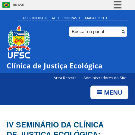
BRASIL
Simplifique!
ACESSIBILIDADE
ALTO CONTRASTE
MAPA DO SITE
Comunica BR
Participe
Acesso à informação
Legislação
Clínica de Justiça Ecológica
Canais
Área Restrita
Administradores do Site
MENU
IV SEMINÁRIO DA CLÍNICA
DE JUSTIÇA ECOLÓGICA: