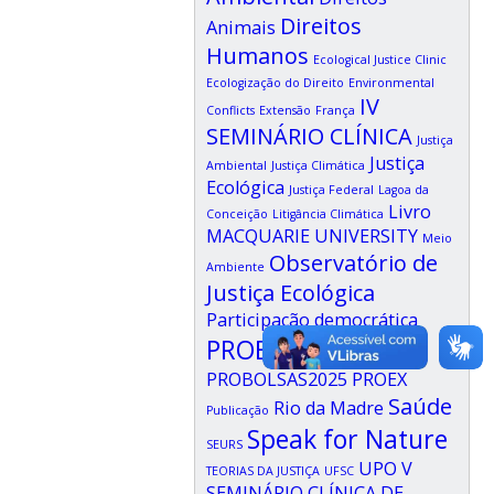
Direitos
Animais
Humanos
Ecological Justice Clinic
Ecologização do Direito
Environmental
IV
Conflicts
Extensão
França
SEMINÁRIO CLÍNICA
Justiça
Justiça
Ambiental
Justiça Climática
Ecológica
Justiça Federal
Lagoa da
Livro
Conceição
Litigância Climática
MACQUARIE UNIVERSITY
Meio
Observatório de
Ambiente
Justiça Ecológica
Participação democrática
PROBOLSAS
PROBOLSAS2025
PROEX
Saúde
Rio da Madre
Publicação
Speak for Nature
SEURS
UPO
V
TEORIAS DA JUSTIÇA
UFSC
SEMINÁRIO CLÍNICA DE