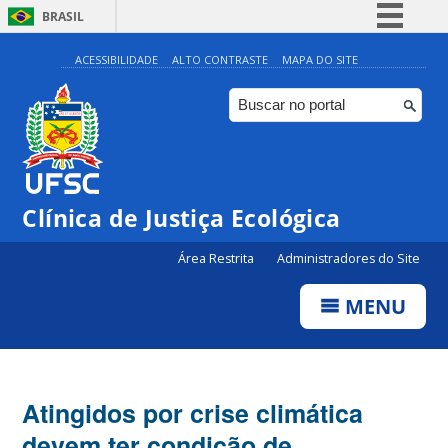
BRASIL
Simplifique!
ACESSIBILIDADE
ALTO CONTRASTE
MAPA DO SITE
Comunica BR
Participe
Acesso à informação
Legislação
Clínica de Justiça Ecológica
Canais
Área Restrita
Administradores do Site
MENU
Atingidos por crise climática
devem ter condição de