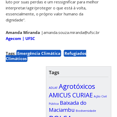
luto por suas perdas e um ressignificar para melhor
interpretar/agir/proteger o que está à volta,
essencialmente, o próprio valor humano da
dignidade”.
Amanda Miranda
|amanda.souza.miranda@ufsc.br
Agecom | UFSC
Tags:
Emergência Climática
Refugiados
Climáticos
Tags
Agrotóxicos
ADLAF
AMICUS CURIAE
Ação Civil
Baixada do
Pública
Maciambu
Biodiversidade