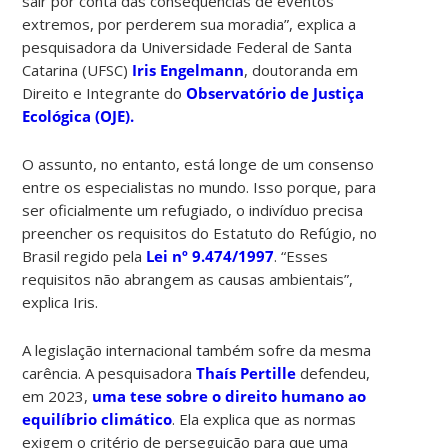
sair por conta das consequências de eventos
extremos, por perderem sua moradia”, explica a
pesquisadora da Universidade Federal de Santa
Catarina (UFSC)
Iris Engelmann
, doutoranda em
Direito e Integrante do
Observatório de Justiça
Ecológica (OJE).
O assunto, no entanto, está longe de um consenso
entre os especialistas no mundo. Isso porque, para
ser oficialmente um refugiado, o indivíduo precisa
preencher os requisitos do Estatuto do Refúgio, no
Brasil regido pela
Lei nº 9.474/1997
. “Esses
requisitos não abrangem as causas ambientais”,
explica Iris.
A legislação internacional também sofre da mesma
carência. A pesquisadora
Thaís Pertille
defendeu,
em 2023,
uma tese sobre o direito humano ao
equilíbrio climático
. Ela explica que as normas
exigem o critério de perseguição para que uma