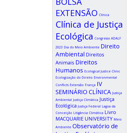
BOLSA
EXTENSÃO
Clínica
Clínica de Justiça
Ecológica
Congresso ADALF
Direito
2023
Dia do Meio Ambiente
Ambiental
Direitos
Direitos
Animais
Humanos
Ecological Justice Clinic
Ecologização do Direito
Environmental
IV
Conflicts
Extensão
França
SEMINÁRIO CLÍNICA
Justiça
Justiça
Ambiental
Justiça Climática
Ecológica
Justiça Federal
Lagoa da
Livro
Conceição
Litigância Climática
MACQUARIE UNIVERSITY
Meio
Observatório de
Ambiente