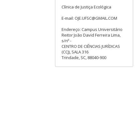
Clínica de Justiça Ecológica
E-mail: OJE.UFSC@GMAIL.COM
Endereço: Campus Universitário
Reitor João David Ferreira Lima,
s/nº -
CENTRO DE CIÊNCIAS JURÍDICAS
(CCJ), SALA 316
Trindade, SC, 88040-900