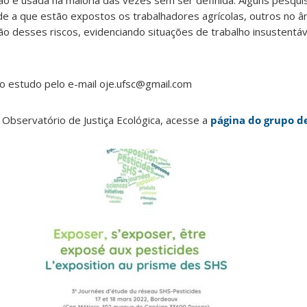
ção é usada na maioria das vezes sem ser definida. Alguns pesqu
de a que estão expostos os trabalhadores agrícolas, outros no 
o desses riscos, evidenciando situações de trabalho insustentáv
o estudo pelo e-mail oje.ufsc@gmail.com
 Observatório de Justiça Ecológica, acesse a
página do grupo d