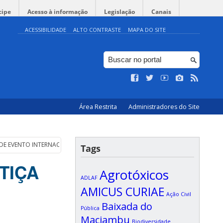
cipe
Acesso à informação
Legislação
Canais
ACESSIBILIDADE
ALTO CONTRASTE
MAPA DO SITE
Área Restrita
Administradores do Site
 DE EVENTO INTERNACIONAL
Tags
TIÇA
Agrotóxicos
ADLAF
AMICUS CURIAE
Ação Civil
Baixada do
Pública
Maciambu
Biodiversidade