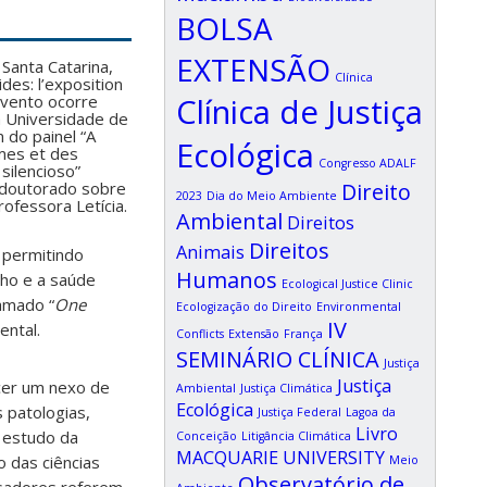
BOLSA
EXTENSÃO
Santa Catarina,
Clínica
des: l’exposition
Clínica de Justiça
evento ocorre
na Universidade de
 do painel “A
Ecológica
mes et des
Congresso ADALF
silencioso”
Direito
e doutorado sobre
2023
Dia do Meio Ambiente
ofessora Letícia.
Ambiental
Direitos
Direitos
Animais
 permitindo
Humanos
lho e a saúde
Ecological Justice Clinic
amado “
One
Ecologização do Direito
Environmental
IV
ental.
Conflicts
Extensão
França
SEMINÁRIO CLÍNICA
Justiça
Justiça
cer um nexo de
Ambiental
Justiça Climática
Ecológica
 patologias,
Justiça Federal
Lagoa da
Livro
o estudo da
Conceição
Litigância Climática
MACQUARIE UNIVERSITY
o das ciências
Meio
Observatório de