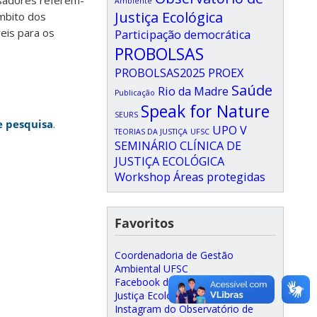
isadores referem-
Ambiente
Justiça Ecológica
âmbito dos
eis para os
Participação democrática
PROBOLSAS
PROBOLSAS2025
PROEX
Saúde
Rio da Madre
Publicação
Speak for Nature
SEURS
e pesquisa
.
UPO
V
TEORIAS DA JUSTIÇA
UFSC
SEMINÁRIO CLÍNICA DE
JUSTIÇA ECOLÓGICA
Workshop
Áreas protegidas
Favoritos
Coordenadoria de Gestão
Ambiental UFSC
Facebook do Observatório de
Justiça Ecológica
Instagram do Observatório de