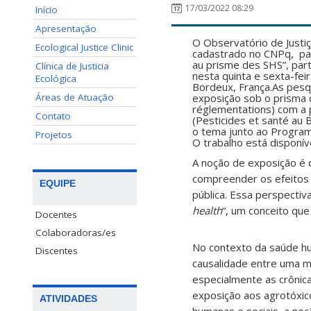
17/03/2022 08:29
Início
Apresentação
O Observatório de Justiç
Ecological Justice Clinic
cadastrado no CNPq, part
au prisme des SHS”, par
Clínica de Justicia
nesta quinta e sexta-feir
Ecológica
Bordeux, França.As pesqu
Áreas de Atuação
exposição sob o prisma 
réglementations) com a p
Contato
(Pesticides et santé au 
o tema junto ao Program
Projetos
O trabalho está disponív
A noção de exposição é 
compreender os efeitos 
EQUIPE
pública. Essa perspecti
health
“, um conceito que
Docentes
Colaboradoras/es
No contexto da saúde hu
Discentes
causalidade entre uma mo
especialmente as crônicas
exposição aos agrotóxico
ATIVIDADES