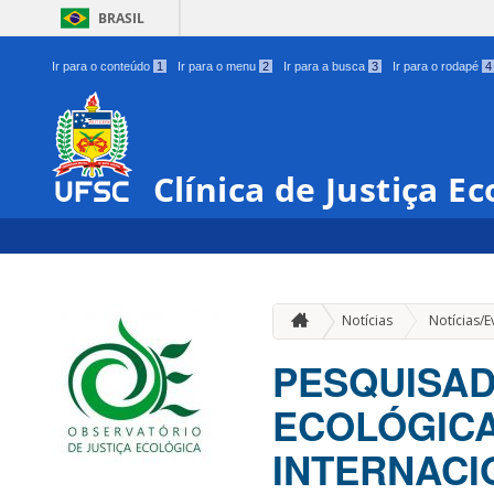
BRASIL
Ir para o conteúdo
1
Ir para o menu
2
Ir para a busca
3
Ir para o rodapé
4
Clínica de Justiça Ec
Notícias
Notícias/E
PESQUISAD
ECOLÓGICA
INTERNACI