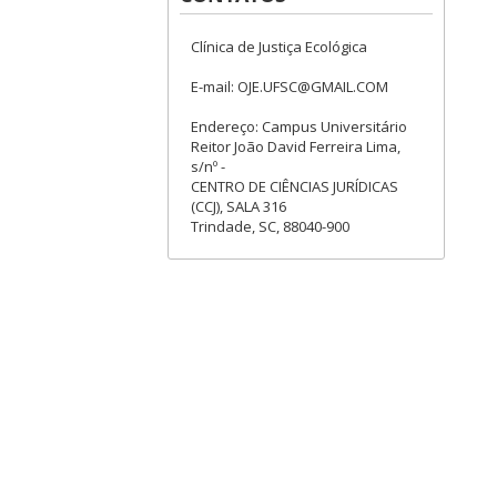
Clínica de Justiça Ecológica
E-mail: OJE.UFSC@GMAIL.COM
Endereço: Campus Universitário
Reitor João David Ferreira Lima,
s/nº -
CENTRO DE CIÊNCIAS JURÍDICAS
(CCJ), SALA 316
Trindade, SC, 88040-900