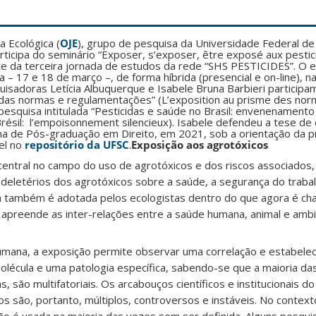
a Ecológica (
OJE
), grupo de pesquisa da Universidade Federal de 
icipa do seminário “Exposer, s’exposer, être exposé aux pestici
te da terceira jornada de estudos da rede “SHS PESTICIDES”. O 
a – 17 e 18 de março –, de forma híbrida (presencial e on-line), 
isadoras Letícia Albuquerque e Isabele Bruna Barbieri participam
das normas e regulamentações” (L’exposition au prisme des nor
esquisa intitulada “Pesticidas e saúde no Brasil: envenenamento 
Brésil: l’empoisonnement silencieux). Isabele defendeu a tese d
a de Pós-graduação em Direito, em 2021, sob a orientação da pr
el no
repositório da UFSC
.
Exposição aos agrotóxicos
central no campo do uso de agrotóxicos e dos riscos associados,
deletérios dos agrotóxicos sobre a saúde, a segurança do traba
va também é adotada pelos ecologistas dentro do que agora é ch
 apreende as inter-relações entre a saúde humana, animal e ambi
mana, a exposição permite observar uma correlação e estabele
lécula e uma patologia específica, sabendo-se que a maioria das
, são multifatoriais. Os arcabouços científicos e institucionais d
s são, portanto, múltiplos, controversos e instáveis. No context