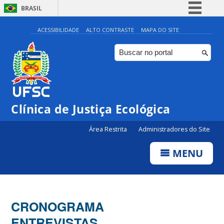
BRASIL
Simplifique!
ACESSIBILIDADE
ALTO CONTRASTE
MAPA DO SITE
Comunica BR
Participe
Acesso à informação
Legislação
Clínica de Justiça Ecológica
Canais
Área Restrita
Administradores do Site
MENU
CRONOGRAMA
ENTREVISTAS