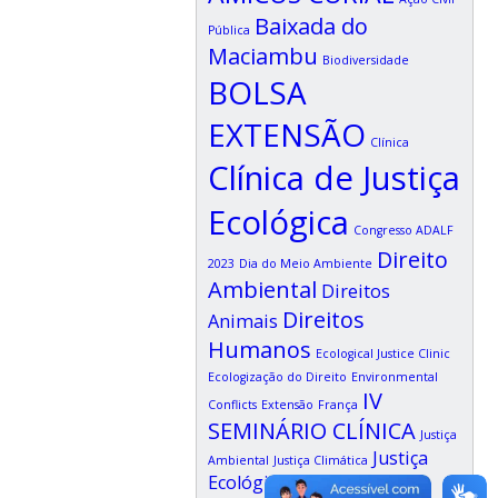
Baixada do
Pública
Maciambu
Biodiversidade
BOLSA
EXTENSÃO
Clínica
Clínica de Justiça
Ecológica
Congresso ADALF
Direito
2023
Dia do Meio Ambiente
Ambiental
Direitos
Direitos
Animais
Humanos
Ecological Justice Clinic
Ecologização do Direito
Environmental
IV
Conflicts
Extensão
França
SEMINÁRIO CLÍNICA
Justiça
Justiça
Ambiental
Justiça Climática
Ecológica
Justiça Federal
Lagoa da