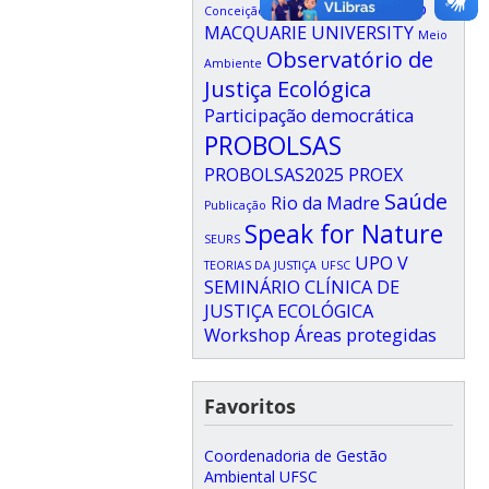
Livro
Conceição
Litigância Climática
MACQUARIE UNIVERSITY
Meio
Observatório de
Ambiente
Justiça Ecológica
Participação democrática
PROBOLSAS
PROBOLSAS2025
PROEX
Saúde
Rio da Madre
Publicação
Speak for Nature
SEURS
UPO
V
TEORIAS DA JUSTIÇA
UFSC
SEMINÁRIO CLÍNICA DE
JUSTIÇA ECOLÓGICA
Workshop
Áreas protegidas
Favoritos
Coordenadoria de Gestão
Ambiental UFSC