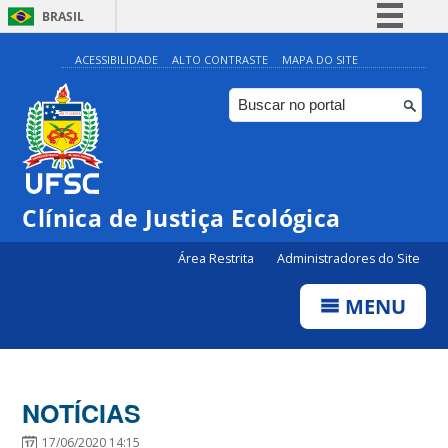
BRASIL
Simplifique!
ACESSIBILIDADE
ALTO CONTRASTE
MAPA DO SITE
Comunica BR
Participe
Acesso à informação
Legislação
Clínica de Justiça Ecológica
Canais
Área Restrita
Administradores do Site
MENU
NOTÍCIAS
17/06/2020 14:15