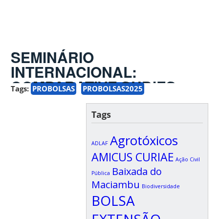
SEMINÁRIO
INTERNACIONAL:
COMPARATIVE SUDIES
Tags:
PROBOLSAS
PROBOLSAS2025
ON SOCIOECOLOGICAL
JUSTICE
Tags
Agrotóxicos
ADLAF
AMICUS CURIAE
Ação Civil
Baixada do
Pública
Maciambu
Biodiversidade
BOLSA
EXTENSÃO