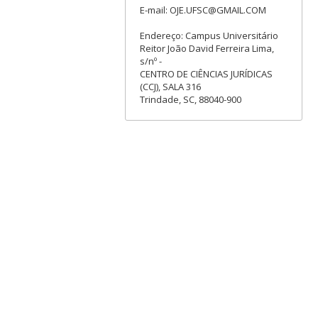
E-mail: OJE.UFSC@GMAIL.COM
Endereço: Campus Universitário
Reitor João David Ferreira Lima,
s/nº -
CENTRO DE CIÊNCIAS JURÍDICAS
(CCJ), SALA 316
Trindade, SC, 88040-900