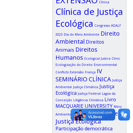
Clínica
Clínica de Justiça
Ecológica
Congresso ADALF
Direito
2023
Dia do Meio Ambiente
Ambiental
Direitos
Direitos
Animais
Humanos
Ecological Justice Clinic
Ecologização do Direito
Environmental
IV
Conflicts
Extensão
França
SEMINÁRIO CLÍNICA
Justiça
Justiça
Ambiental
Justiça Climática
Ecológica
Justiça Federal
Lagoa da
Livro
Conceição
Litigância Climática
MACQUARIE UNIVERSITY
Meio
Observatório de
Ambiente
Justiça Ecológica
Participação democrática